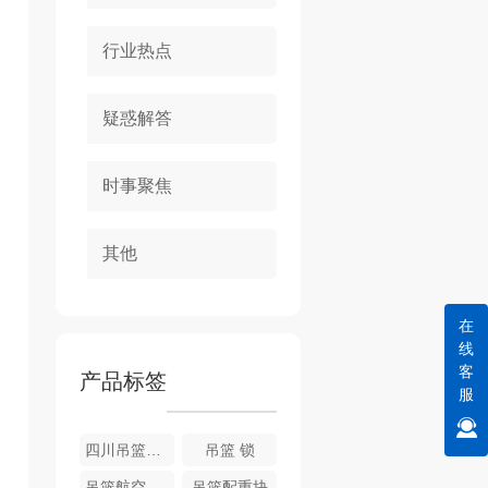
行业热点
疑惑解答
时事聚焦
其他
在
线
客
产品标签
服
四川吊篮电箱
吊篮 锁
吊篮航空钢丝绳
吊篮配重块