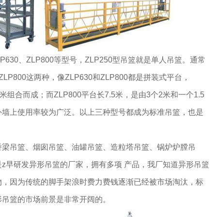
LP630、ZLP800等型号，ZLP250型吊篮就是单人吊篮。通常
LP800这两种，像ZLP630和ZLP800都是拼装式平台，
米组合而成；而ZLP800平台长7.5米，是由3个2米和一个1.5
外墙上使用率较为广泛。以上三种型号都成为标准吊篮，也是
桥梁吊篮、烟囱吊篮、油罐吊篮、造粒塔吊篮、锅炉炉膛吊
z早研发异形吊篮的厂家，拥有多项 产品，我厂知道异形吊篮
物，因为传统的脚手架浪时费力费钱逐渐已经被市场淘汰，标
形吊篮的市场前景是非常开阔的。