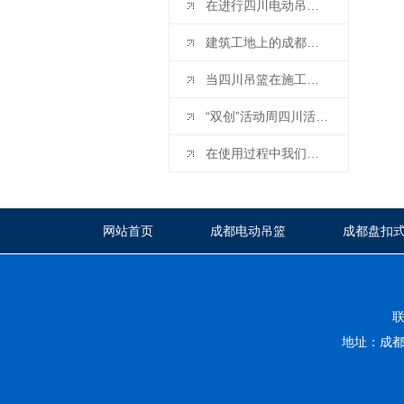
在进行四川电动吊篮安装时有哪些要求
建筑工地上的成都电动吊篮你做好这几点，麻烦远离你
当四川吊篮在施工过程中需要注意什么？
“双创”活动周四川活动启动 川南4市签订人才工作协同发展合作协议
在使用过程中我们对成都电动吊篮的应该怎样正确操作？
网站首页
成都电动吊篮
成都盘扣
荣誉资质
联系我们
地址：成都市